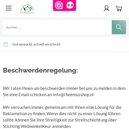
9,6
Jetzt Ihren Teekannenwärmer online bestellen
Mehmals in der Woche verschickt
Gut verpackt, schnell verschickt.
Beschwerdenregelung:
Wir raten Ihnen um beschwerden immer bei uns zu melden in dem
Sie eine Email schicken an
info@
t
heemusshop.nl
Wir versuchen immer, gemeinsam mit Ihnen eine Lösung für die
Reklamation zu finden. Wenn dies nicht zu einer Lösung führen
sollte, können Sie Ihre Streitigkeit zur Streitschlichtung über
Stichting WebwinkelKeur anmelden.