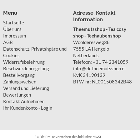
Menu
Adresse, Kontakt
Information
Startseite
Über uns
Theemutsshop - Tea cosy
Impressum
shop - Teehaubenshop
AGB
Woolderesweg38
Datenschutz, Privatshpäre und
7555 LA Hengelo
Cookies
Netherlands
Widerrufsbelehrung
Telefoon: +31 74 2341059
Beschwerdenregelung
info @ detheemutsshop.nl
Bestellvorgang
KvK 34190139
Zahlungsweisen
BTW-nr: NL001508342B48
Versand und Lieferung
Bewertungen
Kontakt Aufnehmen
Ihr Kundenkonto - Login
* = Die Preise verstehen sich inklusive MwSt. -